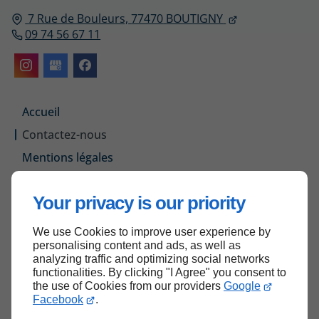
7 Rue de Bouleurs,
77470
BOUTIGNY
09 74 56 67 11
Accueil
Contactez-nous
Mentions légales
Plan du site
Your privacy is our priority
We use Cookies to improve user experience by
Haut de page
personalising content and ads, as well as
analyzing traffic and optimizing social networks
functionalities. By clicking "I Agree" you consent to
the use of Cookies from our providers
Google
Facebook
.