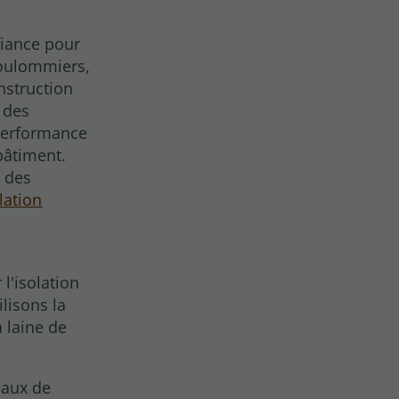
fiance pour
Coulommiers,
nstruction
 des
performance
bâtiment.
r des
lation
l'isolation
ilisons la
a laine de
iaux de