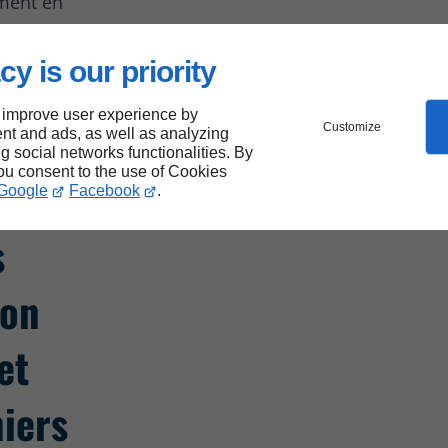
mment en
cy is our priority
ns et
er
 improve user experience by
à
Customize
nt and ads, as well as analyzing
ng social networks functionalities. By
you consent to the use of Cookies
Google
Facebook
.
s
ion
et
iers