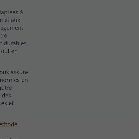
daptées à
e et aux
ngagement
 de
t durables,
 tout en
vous assure
x normes en
notre
r des
tes et
méthode