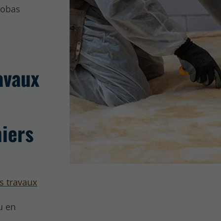
Cobas
avaux
iers
s travaux
u en