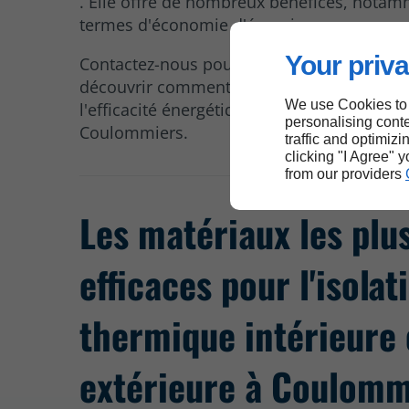
. Elle offre de nombreux bénéfices, nota
termes d'économie d'énergie.
Your priva
Contactez-nous pour discuter de vos besoi
découvrir comment nous pouvons amélior
We use Cookies to
l'efficacité énergétique de votre bâtiment 
personalising conte
Coulommiers.
traffic and optimizi
clicking "I Agree" 
from our providers
Les matériaux les plu
efficaces pour l'isolat
thermique intérieure 
extérieure à Coulomm