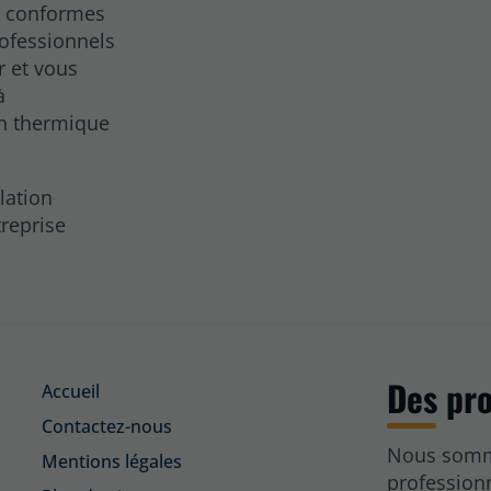
t conformes
ofessionnels
r et vous
à
on thermique
lation
reprise
Des pro
Accueil
Contactez-nous
Nous somme
Mentions légales
profession